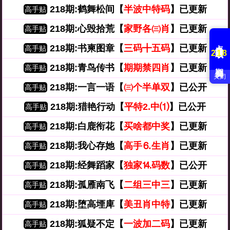
218期:鹤舞松间【
半波中特码
】已更新
高手贴
218期:心毁拾荒【
家野各㈢肖
】已更新
高手贴
点击免费领取
218期:书柬图章【
三码╋五码
】已更新
高手贴
218
期资料
218期:青鸟传书【
期期禁四肖
】已更新
高手贴
关闭
218期:一言一语【
㈢个半单双
】已公开
高手贴
218期:猎艳行动【
平特2.中⑴
】已公开
高手贴
218期:白鹿衔花‌【
买啥都中奖
】已更新
高手贴
218期:我心存她【
高手⒍生肖
】已更新
高手贴
218期:经舞蹈家【
独家⒕码数
】已公开
高手贴
218期:孤雁南飞【
二组三中三
】已更新
高手贴
218期:堕高堙庳【
美丑肖中特
】已更新
高手贴
218期:狐疑不定【
一波加二码
】已更新
高手贴