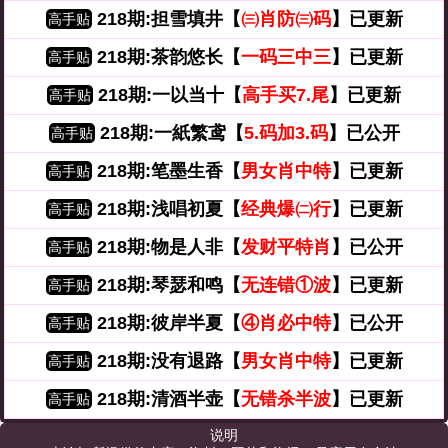
218期:担雪填井【
㈢肖防㈢码
】已更新
高手贴
218期:茶韵悠长【
一码三中三
】已更新
高手贴
218期:一以当十【
高手买7.尾
】已更新
高手贴
218期:一紙繁鸢【
5.码加3.码
】已公开
高手贴
218期:笔墨生香【
男女肖中特
】已更新
高手贴
218期:浅唱初夏【
经典爆㈡行
】已更新
高手贴
218期:物是人非【
发财平特肖
】已公开
高手贴
218期:琴瑟和鸣‌【
无连错①波
】已更新
高手贴
218期:彼岸半夏【
④肖必中特
】已公开
高手贴
218期:没有退路【
男女肖中特
】已更新
高手贴
218期:清酒半壶【
无错杀半波
】已更新
高手贴
说明