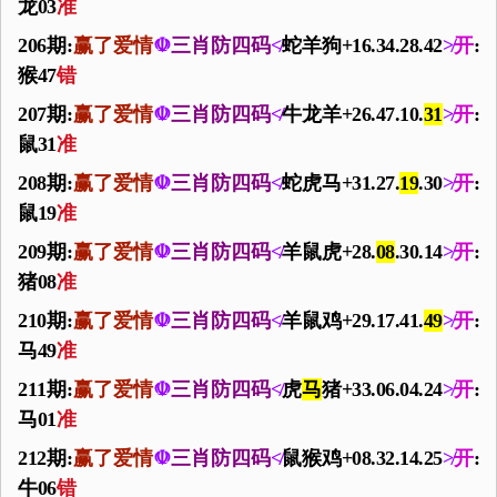
龙03
准
206期:
赢了爱情
☫
三肖防四码
≮
蛇羊狗+16.34.28.42
≯
开
:
猴47
错
207期:
赢了爱情
☫
三肖防四码
≮
牛龙羊+26.47.10.
31
≯
开
:
鼠31
准
208期:
赢了爱情
☫
三肖防四码
≮
蛇虎马+31.27.
19
.30
≯
开
:
鼠19
准
209期:
赢了爱情
☫
三肖防四码
≮
羊鼠虎+28.
08
.30.14
≯
开
:
猪08
准
210期:
赢了爱情
☫
三肖防四码
≮
羊鼠鸡+29.17.41.
49
≯
开
:
马49
准
211期:
赢了爱情
☫
三肖防四码
≮
虎
马
猪+33.06.04.24
≯
开
:
马01
准
212期:
赢了爱情
☫
三肖防四码
≮
鼠猴鸡+08.32.14.25
≯
开
:
牛06
错