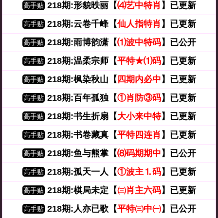
218期:形貌昳丽【
⑷艺中特肖
】已更新
高手贴
218期:云卷千峰【
仙人指特肖
】已更新
高手贴
218期:雨博韵潇【
⑴波中特码
】已公开
高手贴
218期:温柔宗师【
平特★⑴码
】已更新
高手贴
218期:枫染秋山【
四期内必中
】已更新
高手贴
218期:百年孤独【
①肖防③码
】已更新
高手贴
218期:书生折扇【
大小来中特
】已更新
高手贴
218期:书卷藏真【
平特四连肖
】已更新
高手贴
218期:鱼与熊掌【
⑻码期期中
】已公开
高手贴
218期:孤天一人【
①波主⒈码
】已更新
高手贴
218期:棋局未定【
㈢肖主六码
】已更新
高手贴
218期:人亦已歌【
平特㈢中㈠
】已公开
高手贴