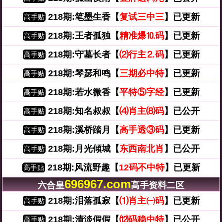
218期:笔墨生香【
复试三中三
】已更新
高手贴
218期:王者孤独【
精准爆⒑码
】已更新
高手贴
218期:守墓长者【
⑵行主⒉码
】已更新
高手贴
218期:‌琴瑟和鸣【
三期必中特
】已更新
高手贴
218期:若水微香【
平特⑤字经
】已更新
高手贴
218期:知名叔叔【
⑷肖主⑻码
】已公开
高手贴
218期:溪桥踏月【
高手透③码
】已更新
高手贴
218期:月光傾城【
东西南北肖
】已公开
高手贴
218期:风流野趣【
12码不中特
】已更新
高手贴
696967.com
六合皇
高手资料二区
218期:泪落孤寂【
⑴肖主㈠码
】已更新
高手贴
218期:清淡假假【
⑿码稳中特
】已公开
高手贴