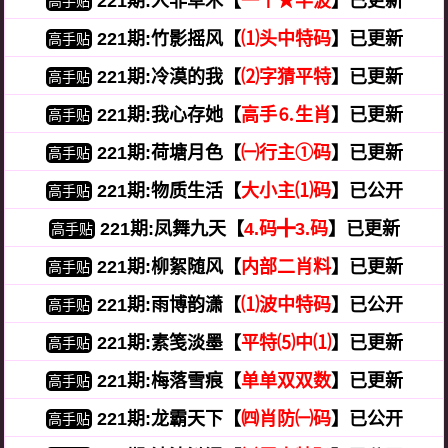
221期:人非草木【
一个★半波
】已更新
高手贴
221期:竹影摇风【
⑴头中特码
】已更新
高手贴
221期:冷漠的我【
⑵字猜平特
】已更新
高手贴
221期:我心存她【
高手⒍生肖
】已更新
高手贴
221期:荷塘月色【
㈠行主①码
】已更新
高手贴
221期:物质生活【
大小主⑴码
】已公开
高手贴
221期:凤舞九天【
4.码╋3.码
】已更新
高手贴
221期:柳絮随风【
内部二肖料
】已更新
高手贴
221期:雨博韵潇【
⑴波中特码
】已公开
高手贴
221期:素笺淡墨【
平特⑸中⑴
】已更新
高手贴
221期:梅落雪痕【
单单双双数
】已更新
高手贴
221期:龙霸天下【
㈣肖防㈠码
】已公开
高手贴