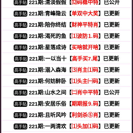
221期:清淡假假【
⑿码稳中特
】已公开
高手贴
221期:青峰隐云【
单双中大奖
】已更新
高手贴
221期:陪你终结【
财神平特肖
】已更新
高手贴
221期:渴死的鱼【
⑴波防⒈码
】已更新
高手贴
221期:星落成诗【
买啥就开啥
】已更新
高手贴
221期:一以当十【
高手买7.尾
】已更新
高手贴
221期:溺入森海【
⑶肖主⑴码
】已更新
高手贴
221期:何妨醉卧【
⑴头主㈠码
】已更新
高手贴
221期:山水之间【
㈡肖中平特
】已公开
高手贴
221期:安居乐俗【
期期报⒐码
】已更新
高手贴
221期:且听风吟【
利剑杀⑤肖
】已更新
高手贴
221期:一两清欢【
⑴头加⑴码
】已更新
高手贴