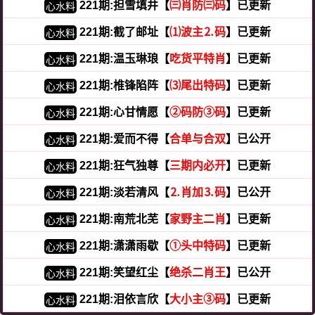
221期:担雪填井【
㈢肖防㈢码
】已更新
心水料
221期:截了邮址【
⑴波主⒉码
】已更新
心水料
221期:温玉琳琅【
吃货平特肖
】已更新
心水料
221期:椎锋陷阵【
⑶尾出特码
】已更新
心水料
221期:心甘情愿【
②码防③码
】已更新
心水料
221期:爱而不得【
合单与合双
】已公开
心水料
221期:狂气独尊【
三期内必开
】已更新
心水料
221期:淡若清风【
⒉肖加⒊码
】已公开
心水料
221期:南荒北芜【
家野主二肖
】已更新
心水料
221期:潇潇雨歇【
①头中特码
】已更新
心水料
221期:笑望红尘【
绝杀二肖王
】已公开
心水料
221期:泪依言欣【
大小主③码
】已更新
心水料