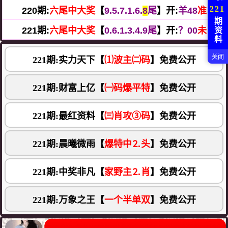
221
220期:
六尾中大奖
【
9.5.7.1.6.
8
尾
】开:
羊48
准
期资料
221期:
六尾中大奖
【
0.6.1.3.4.9尾
】开:
？00
未
关闭
221期:实力天下【
⑴波主㈡码
】免费公开
221期:财富上亿【
㈠码爆平特
】免费公开
221期:最红资料【
㈢肖攻③码
】免费公开
221期:晨曦微雨【
爆特中⒉头
】免费公开
221期:中奖非凡【
家野主⒉肖
】免费公开
221期:万象之王【
一个半单双
】免费公开