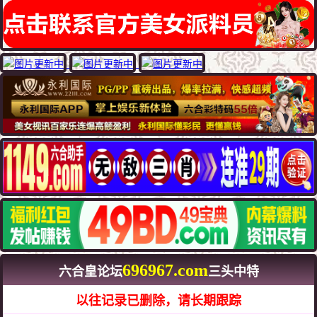
696967.com
六合皇论坛
三头中特
以往记录已删除，请长期跟踪