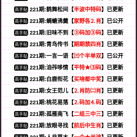
221期:鹤舞松间【
半波中特码
】已更新
高手贴
221期:蜩螗沸羹【
家野各⒉肖
】已公开
高手贴
221期:旧味不到【
③码加③码
】已更新
高手贴
221期:青鸟传书【
期期禁四肖
】已更新
高手贴
221期:一言一语【
㈢个半单双
】已公开
高手贴
221期:洎莋哆情【
平特★⑶码
】已更新
高手贴
221期:白鹿衔花‌【
买啥都中奖
】已更新
高手贴
221期:女王范儿【
⒉肖防㈡肖
】已更新
高手贴
221期:桃花易落【
⒉码加⒋码
】已更新
高手贴
221期:孤雁南飞【
二组三中三
】已更新
高手贴
221期:放眼寻找【
前后中生肖
】已更新
高手贴