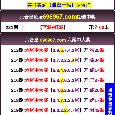
实打实滴【
泄密一码
】请咨询
696967.com
六合皇论坛
⑵波中奖
221期
【
蓝波+红波
】
开:
？00
未
六合皇
696967.com
六尾中大奖
213期:
六尾中大奖
【
0.9.
5
.7.4.2尾
】开:
猴35
准
214期:
六尾中大奖
【
0.7.8.3.2.
4
尾
】开:
兔04
准
215期:
六尾中大奖
【
6.8.
4
.9.0.3尾
】开:
蛇14
准
216期:
六尾中大奖
【
5.8.
7
.6.3.2尾
】开:
马37
准
217期:
六尾中大奖
【
8.4.
6
.3.9.5尾
】开:
蛇26
准
点击免费领取
218期:
六尾中大奖
【
0.4.
7
.1.3.5尾
】开:
虎17
准
219期:
六尾中大奖
【
9.6.2.
3
.4.7尾
】开:
鼠43
准