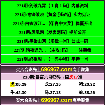
221期:剑破九霄【１肖１码】内幕资料
221期:青锋破晓【黄金④码特】实力见证
221期:白衣渡江→【②肖中大奖】稳赢开出
221期:凤凰网【发表两码】提前公开
221期:墨染山河【规律一肖】公式一码
221期:暗夜追光→【主攻5码】→一注翻盘
221期:‌妈祖阁→【一码中特】平特一肖
696967.com
买六合彩先上
高手聚集
218期:暴富六肖⑿码→開
虎17
准
虎
:05.29
龙:27.15
猪:20.32
牛:42.30
马:37.13
蛇:38.26
696967.com
买六合彩先上
高手聚集