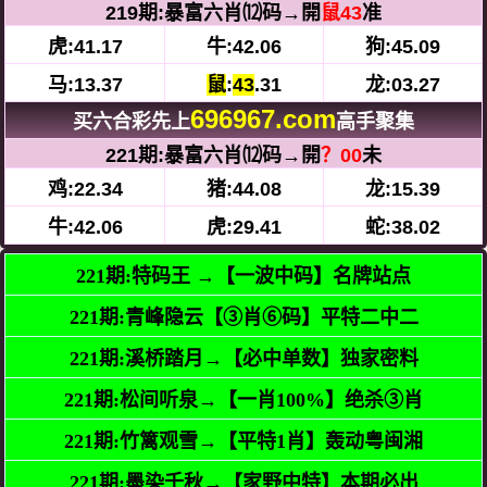
219期:暴富六肖⑿码→開
鼠43
准
虎:41.17
牛:42.06
狗:45.09
马:13.37
鼠
:
43
.31
龙:03.27
696967.com
买六合彩先上
高手聚集
221期:暴富六肖⑿码→開
？00
未
鸡:22.34
猪:44.08
龙:15.39
牛:42.06
虎:29.41
蛇:38.02
221期:特码王 →【一波中码】名牌站点
221期:青峰隐云【③肖⑥码】平特二中二
221期:溪桥踏月→【必中单数】独家密料
221期:松间听泉→【一肖100%】绝杀③肖
221期:竹篱观雪→【平特1肖】轰动粤闽湘
221期:墨染千秋→【家野中特】本期必出