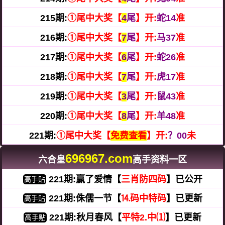
215期:
①尾中大奖【
4
尾
】开:
蛇14
准
216期:
①尾中大奖【
7
尾
】开:
马37
准
217期:
①尾中大奖【
6
尾
】开:
蛇26
准
218期:
①尾中大奖【
7
尾
】开:
虎17
准
219期:
①尾中大奖【
3
尾
】开:
鼠43
准
220期:
①尾中大奖【
8
尾
】开:
羊48
准
221期:
①尾中大奖【
免费查看
】开:
？00
未
696967.com
六合皇
高手资料一区
221期:赢了爱情【
三肖防四码
】已公开
高手贴
221期:侏儒一节【
⒕码中特码
】已更新
高手贴
221期:秋月春风【
平特2.中⑴
】已更新
高手贴