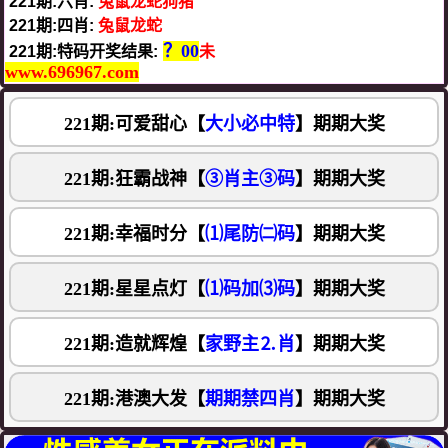
221期:六肖:
兔鼠龙蛇狗猪
221期:四肖:
兔鼠龙蛇
？00
221期:特码开奖结果:
未
www.696967.com
221期:可爱甜心【
大小必中特
】期期大奖
221期:狂霸战神【
③肖主③码
】期期大奖
221期:幸福时分【
⑴尾防㈡码
】期期大奖
221期:星星点灯【
⑴码加⑶码
】期期大奖
221期:造就辉煌【
家野主⒉肖
】期期大奖
221期:港澳大发【
期期禁四肖
】期期大奖