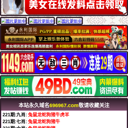
本站永久域名
696967.com
敬请收藏关注
221期:九肖:
兔鼠龙蛇狗猪牛虎羊
221期:七肖:
兔鼠龙蛇狗猪牛