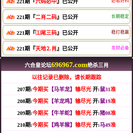
必看好料
221期『
六码必中
』已公开
长期稳定
221期『
二肖二码
』已公开
稳打稳赢
221期『
⑴尾三码
』已公开
发财必备
221期『
天地⒉肖
』已公开
696967.com
六合皇论坛
绝杀三肖
以往记录已删除，请长期跟踪
207期:
今期买
【马羊龙】
输尽光
开:
鼠31
准
208期:
今期买
【羊龙鸡】
输尽光
开:
鼠19
准
209期:
今期买
【牛羊蛇】
输尽光
开:
猪08
准
210期:
今期买
【鸡羊猴】
输尽光
开:
马49
准